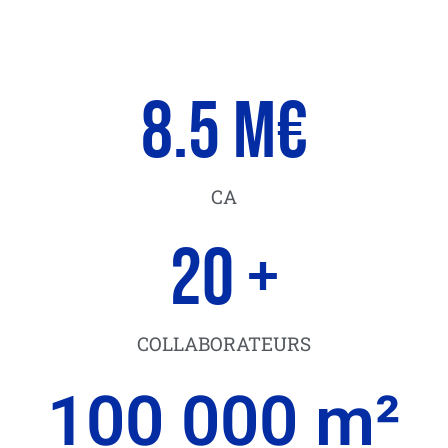
8.5
 M€
CA
20
 +
COLLABORATEURS
100 000
 m²